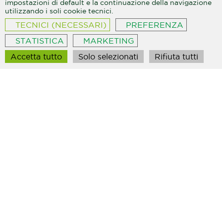
impostazioni di default e la continuazione della navigazione
utilizzando i soli cookie tecnici.
TECNICI (NECESSARI)
PREFERENZA
STATISTICA
MARKETING
Accetta tutto
Solo selezionati
Rifiuta tutti
+39
333
207
3801